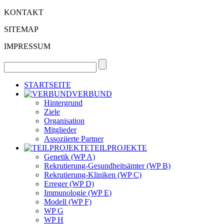
KONTAKT
SITEMAP
IMPRESSUM
STARTSEITE
VERBUND
Hintergrund
Ziele
Organisation
Mitglieder
Assoziierte Partner
TEILPROJEKTE
Genetik (WP A)
Rekrutierung-Gesundheitsämter (WP B)
Rekrutierung-Kliniken (WP C)
Erreger (WP D)
Immunologie (WP E)
Modell (WP F)
WP G
WP H